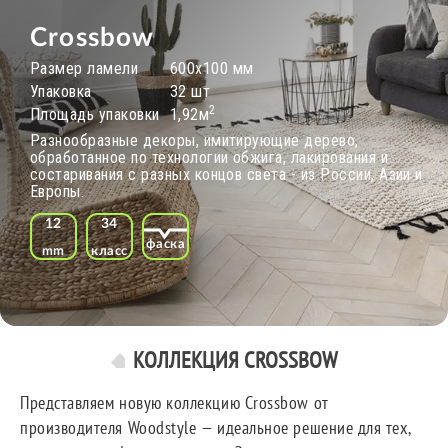
Crossbow
Размер ламели
600х100 мм
Упаковка
32 шт
2
Площадь упаковки
1,92м
Разнообразные декоры, имитирующие дерево,
обработанное по технологии обжига, лакирования и
состаривания с разных концов света - из России, Азии и
Европы.
12
34
фаска
mm
класс
КОЛЛЕКЦИЯ CROSSBOW
Представляем новую коллекцию Crossbow от
производителя Woodstyle — идеальное решение для тех,