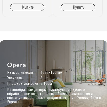
Купить
Купить
Opera
Размер ламели
1382х195 мм
Упаковка
8 шт
2
Площадь упаковки
2,156м
Разнообразные декоры, имитирующие дерево,
обработанное по технологии обжига, лакирования и
состаривания с разных концов света - из России, Азии и
Европы.