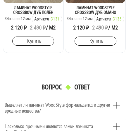
ЛАМИНАТ WOODSTYLE
ЛАМИНАТ WOODSTYLE
CROSSBOW ДУБ ПОЛЕН
CROSSBOW ДУБ ОМАНО
34
класс
12
мм
34
класс
12
мм
Артикул
C131
Артикул
C136
2 120 ₽
2 490 ₽
/ М2
2 120 ₽
2 490 ₽
/ М2
Купить
Купить
ВОПРОС
ОТВЕТ
Выделяет ли ламинат WoodStyle формальдегид и другие
вредные вещества?
Насколько прочными являются замки ламината