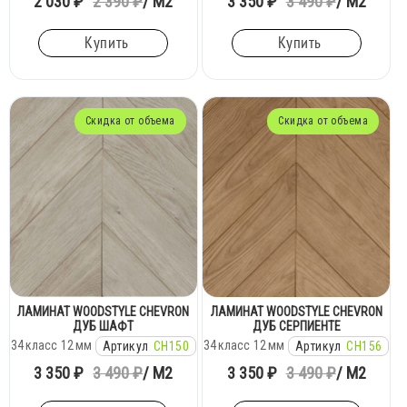
2 030 ₽
2 390 ₽
/ М2
3 350 ₽
3 490 ₽
/ М2
Купить
Купить
Скидка от объема
Скидка от объема
ЛАМИНАТ WOODSTYLE CHEVRON
ЛАМИНАТ WOODSTYLE CHEVRON
ДУБ ШАФТ
ДУБ СЕРПИЕНТЕ
34
класс
12
мм
34
класс
12
мм
Артикул
CH150
Артикул
CH156
3 350 ₽
3 490 ₽
/ М2
3 350 ₽
3 490 ₽
/ М2