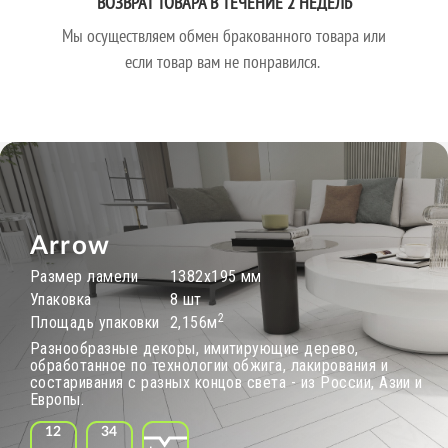
ВОЗВРАТ ТОВАРА В ТЕЧЕНИЕ 2 НЕДЕЛЬ
Мы осуществляем обмен бракованного товара или
если товар вам не понравился.
Arrow
Размер ламели
1382х195 мм
Упаковка
8 шт
2
Площадь упаковки
2,156м
Разнообразные декоры, имитирующие дерево,
обработанное по технологии обжига, лакирования и
состаривания с разных концов света - из России, Азии и
Европы.
12
34