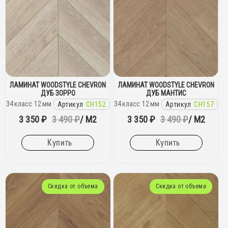
ЛАМИНАТ WOODSTYLE CHEVRON
ЛАМИНАТ WOODSTYLE CHEVRON
ДУБ ЗОРРО
ДУБ МАНТИС
34
класс
12
мм
34
класс
12
мм
Артикул
CH152
Артикул
CH157
3 350 ₽
3 490 ₽
/ М2
3 350 ₽
3 490 ₽
/ М2
Купить
Купить
Скидка от объема
Скидка от объема