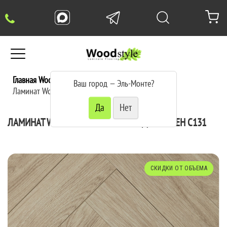
Главная WoodStyle
Ламинат
Ваш город —
Эль-Монте
?
Ламинат Woodstyle Crossbow Дуб Полен
ЛАМИНАТ WOODSTYLE CROSSBOW ДУБ ПОЛЕН C131
СКИДКИ ОТ ОБЪЕМА