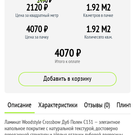
2490 ₽
2120 ₽
1.92 M
2
Цена за квадратный метр
Кв.метров в пачке
4070 ₽
1.92 M
2
Цена за пачку
Количесвто кв.м.
4070 ₽
Итого к оплате
Добавить в корзину
Описание
Характеристики
Отзывы (0)
Плинту
Ламинат Woodstyle Crossbow Дуб Полен C131 — элегантное
напольное покрытие с натуральной текстурой, достоверно
передающей структуру и тёплые оттенки дубовой древесины.