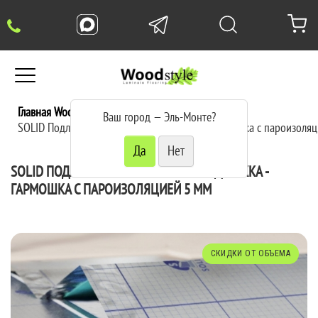
Главная WoodStyle
Подложка
Ваш город —
Эль-Монте
?
SOLID Подложка композитная подложка - гармошка с пароизоляц
SOLID ПОДЛОЖКА КОМПОЗИТНАЯ ПОДЛОЖКА -
ГАРМОШКА С ПАРОИЗОЛЯЦИЕЙ 5 ММ
СКИДКИ ОТ ОБЪЕМА